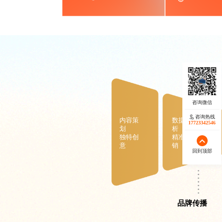
咨询热线
内容策
数据分
17723342546
划
析
独特创
精准营
意
销
回到顶部
品牌传播